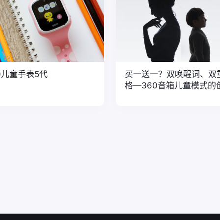
0儿童手表5代
买一送一？双唤醒词、双
格—360音箱儿童模式的
设计复盘