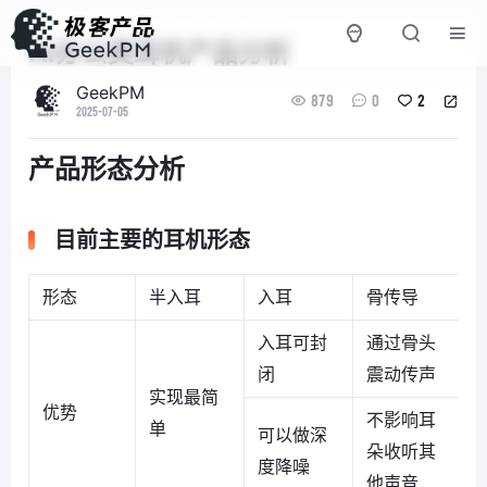
AI办公类耳机产品分析
GeekPM
879
0
2
2025-07-05
产品形态分析
目前主要的耳机形态
形态
半入耳
入耳
骨传导
入耳可封
通过骨头
闭
震动传声
实现最简
优势
不影响耳
单
可以做深
朵收听其
度降噪
他声音