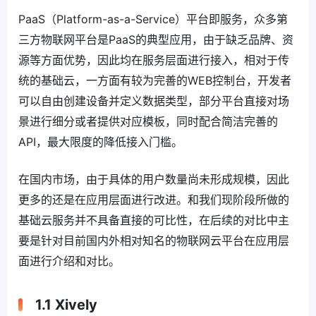
PaaS（Platform-as-a-Service）平台即服务，众多第
三方物联网平台是PaaS的典型应用，由于缺乏品牌、资
源等方面优势，因此均在服务层面进行接入，相对于传
统的基础云，一方面有较为完善的WEB控制台，开发者
可以自由创建设备并定义数据类型，部分平台直接对场
景进行细分或者提供对应模板，同时配合简洁完善的
API，最大限度的降低接入门槛。
在国内市场，由于具体的用户数量尚未形成规模，因此
更多的还是在应用层面进行改进。和我们现阶段所做的
基础云服务并不具备直接的可比性，在后续的对比中主
要是针对目前国内外相对知名的物联网云平台在应用层
面进行介绍和对比。
1.1 Xively