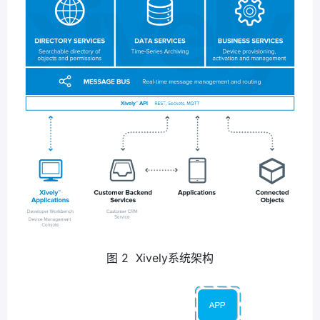
图 2 Xively系统架构