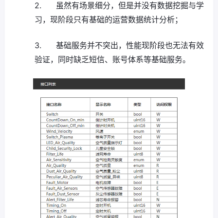
2.
虽然有场景细分，但是并没有数据挖掘与学
习，现阶段只有基础的运营数据统计分析；
3.
基础服务并不突出，性能现阶段也无法有效
验证，同时缺乏短信、账号体系等基础服务。