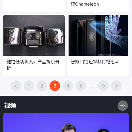
读Chameleon
维拍低功耗系列产品拆机分
智能门锁短视频传播思考
析
1
2
3
4
5
9
…
视频