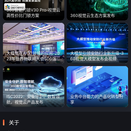
360智能门锁V30 Pro-视觉云
高性价比门锁方案
360视觉云生态方案发布
大模型在AIOT领域的应用-20
大模型引领安防行业新升级-3
23年世界物联网大会500强峰
60视觉大模型发布会视频
会演讲
ISC2022：安全守护、数智领
业务中台能力的产品化转型分
航，视觉云产品发布
享
关于